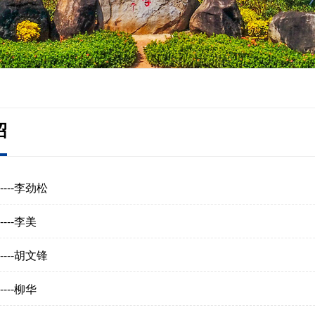
绍
---李劲松
---李美
---胡文锋
---柳华