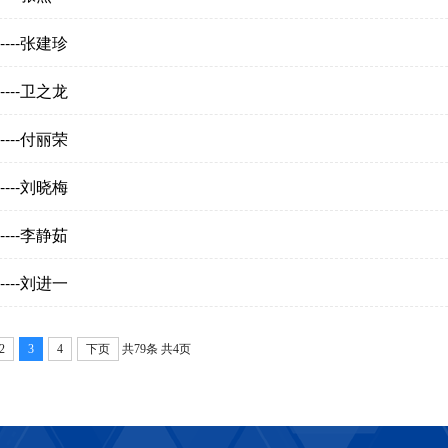
---张建珍
---卫之龙
---付丽荣
---刘晓梅
---李静茹
---刘进一
2
3
4
下页
共79条
共4页