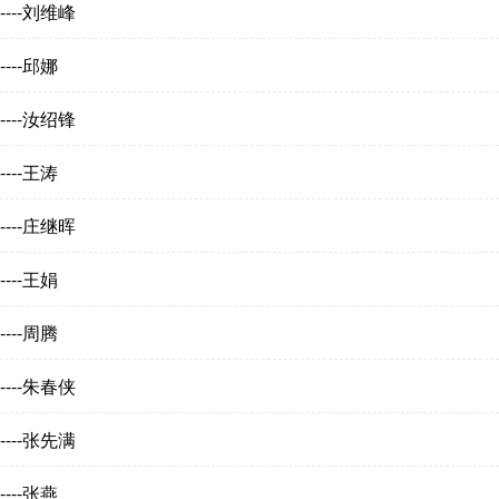
---刘维峰
---邱娜
---汝绍锋
---王涛
---庄继晖
---王娟
---周腾
---朱春侠
---张先满
---张燕