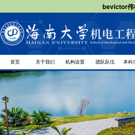
bevict
首页
关于我们
机构设置
团队队伍
本科