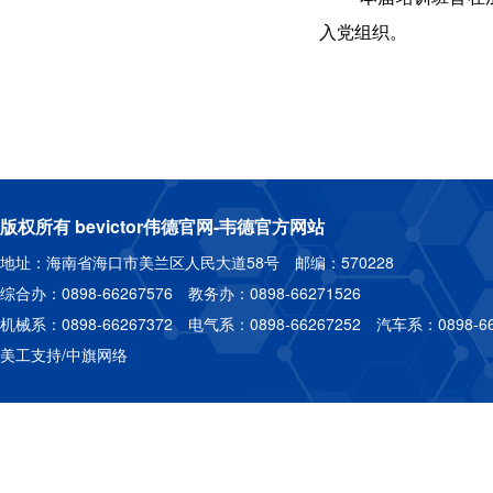
入党组织。
版权所有 bevictor伟德官网-韦德官方网站
地址：海南省海口市美兰区人民大道58号 邮编：570228
综合办：0898-66267576 教务办：0898-66271526
机械系：0898-66267372 电气系：0898-66267252 汽车系：0898-66
美工支持/中旗网络