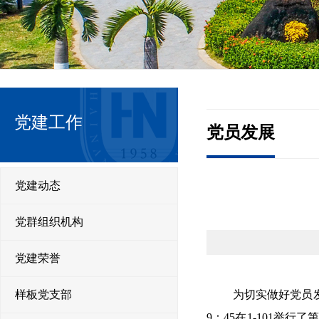
党建工作
党员发展
党建动态
党群组织机构
党建荣誉
样板党支部
为切实做好党员发
9：45在1-101