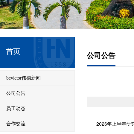
首页
公司公告
bevictor伟德新闻
公司公告
员工动态
2026年上半年
合作交流