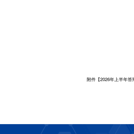
附件【
2026年上半年答