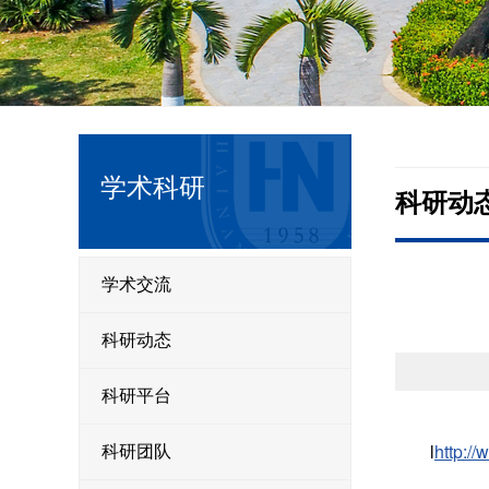
学术科研
科研动
学术交流
科研动态
科研平台
l
http:/
科研团队