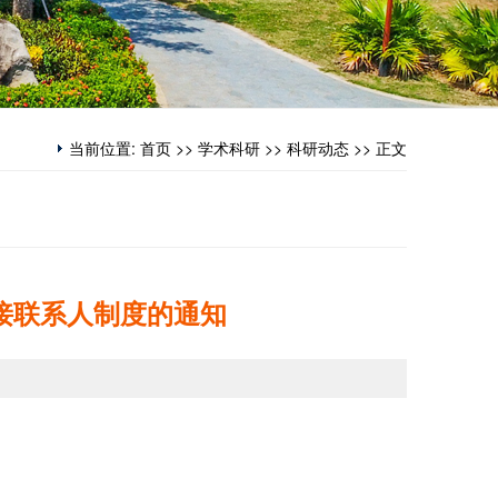
当前位置:
首页
>>
学术科研
>>
科研动态
>> 正文
接联系人制度的通知
：