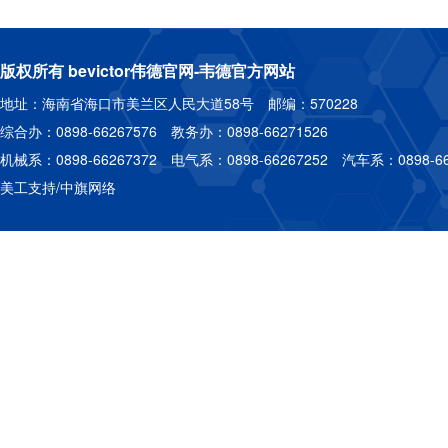
版权所有 bevictor伟德官网-韦德官方网站
地址：海南省海口市美兰区人民大道58号 邮编：570228
综合办：0898-66267576 教务办：0898-66271526
机械系：0898-66267372 电气系：0898-66267252 汽车系：0898-66
美工支持/中旗网络