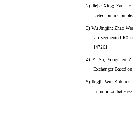
2)
Jiejie Xing; Yan Ho
Detection in Comple
3)
Wu Jingjin; Zhao Wen
via segmented R0 c
147261
4)
Yi Su; Yongchen Zh
Exchanger Based on
5)
Jingjin Wu; Xukun C
Lithium-ion batterie