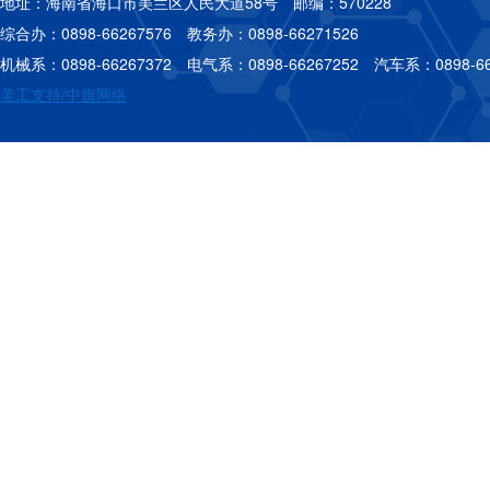
地址：海南省海口市美兰区人民大道58号 邮编：570228
综合办：0898-66267576 教务办：0898-66271526
机械系：0898-66267372 电气系：0898-66267252 汽车系：0898-66
美工支持/中旗网络