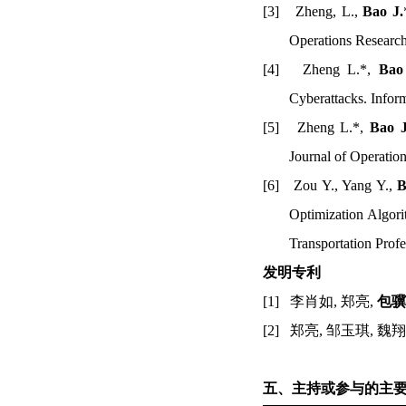
[3]
Zheng, L.,
Bao J.
Operations Researc
[4]
Zheng L.*,
Bao 
Cyberattacks.
Infor
[5]
Zheng L.*,
Bao J
Journal of Operatio
[6]
Zou Y., Yang Y.,
B
Optimization Algor
Transportation Prof
发明专利
[1]
李肖如
,
郑亮
,
包骥
[2]
郑亮
,
邹玉琪
,
魏翔
五、主持或参与的主