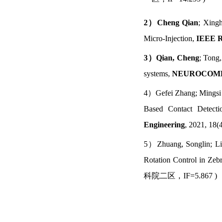
2）Cheng Qian
; Xing
Micro-Injection,
IEEE R
3）Qian, Cheng
; Tong
systems,
NEUROCOM
4）Gefei Zhang; Mingsi
Based Contact Detecti
Engineering
, 2021, 18(
5）Zhuang, Songlin; Li
Rotation Control in Zeb
科院二区，
IF=5.867 )