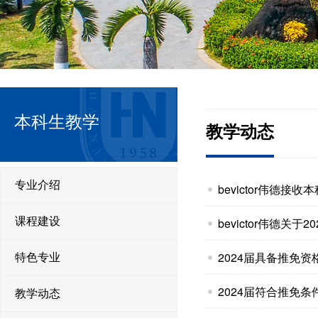
本科生教学
教学动态
专业介绍
bevictor伟德
课程建设
bevictor伟德
2024届具备推免
特色专业
2024届符合推免
教学动态