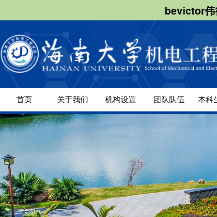
bevict
首页
关于我们
机构设置
团队队伍
本科