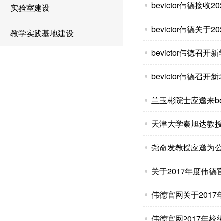
bevictor伟德接
实验室建设
bevictor伟德
教学实践基地建设
bevictor伟德召
bevictor伟德召
兰玉彬院士应邀来be
天津大学秦旭达教授为
尧命发教授应邀为
关于2017年度伟德
伟德官网关于201
伟德官网2017年